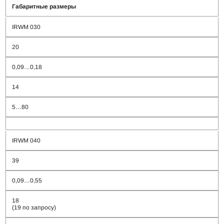
Габаритные размеры
IRWM 030
20
0,09…0,18
14
5…80
IRWM 040
39
0,09…0,55
18
(19 по запросу)