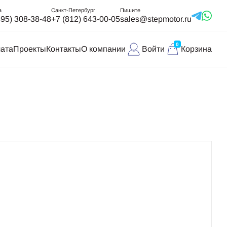
а
Санкт-Петербург
Пишите
495) 308-38-48
+7 (812) 643-00-05
sales@stepmotor.ru
0
лата
Проекты
Контакты
О компании
Войти
Корзина